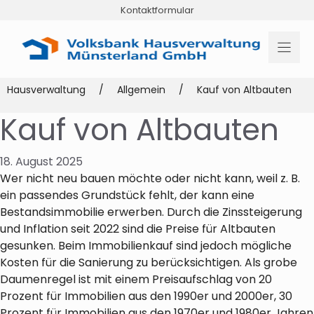
Zum
Kontaktformular
Inhalt
springen
Hausverwaltung
/
Allgemein
/
Kauf von Altbauten
Kauf von Altbauten
18. August 2025
Wer nicht neu bauen möchte oder nicht kann, weil z. B.
ein passendes Grundstück fehlt, der kann eine
Bestandsimmobilie erwerben. Durch die Zinssteigerung
und Inflation seit 2022 sind die Preise für Altbauten
gesunken. Beim Immobilienkauf sind jedoch mögliche
Kosten für die Sanierung zu berücksichtigen. Als grobe
Daumenregel ist mit einem Preisaufschlag von 20
Prozent für Immobilien aus den 1990er und 2000er, 30
Prozent für Immobilien aus den 1970er und 1980er Jahren