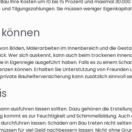
Bau Ihre Kosten um 10 bis 15 Prozent und maximal 30.000
- und Tilgungszahlungen. Sie müssen weniger Eigenkapita
 können
n von Böden, Malerarbeiten im Innenbereich und die Gesta
hick. Wer sich auskennt, kann auch beim trockenen Inne
ie in Eigenregie ausgeführt haben. Falls es zu einem Sch
nzen können. Erhalten Sie Unterstützung von Freunden u
rivate Bauhelferversicherung kann zusätzlich sinnvoll se
is
mann ausführen lassen sollten. Dazu gehören die Erstellu
kommt es zur Feuchtigkeit und Schimmelbildung. Auch die
urchführen lassen. Schäden am Bau treten nicht selten a
e müssen für viel Geld nachbessern lassen. Nicht ohne Gr