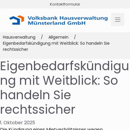
Zum
Kontaktformular
Inhalt
springen
Hausverwaltung
/
Allgemein
/
Eigenbedarfskündigung mit Weitblick: So handeln Sie
rechtssicher
Eigenbedarfskündigu
ng mit Weitblick: So
handeln Sie
rechtssicher
1. Oktober 2025
Die Kündigung eines Mietverhältnisses wegen